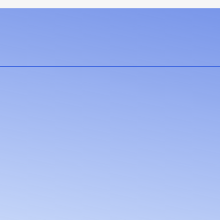
Sveiki atvykę į
Klasė Ta