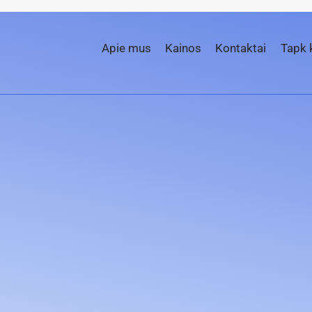
Apie mus
Kainos
Kontaktai
Tapk 
u!