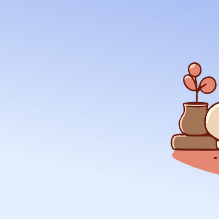
mės
e!
as