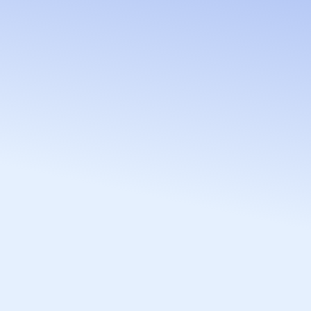
„Klasė Tau“ – tavo sėk
kelias mokslų pasaulyj
Tai vieta, kur kiekvien
mokinys yra svarbus.