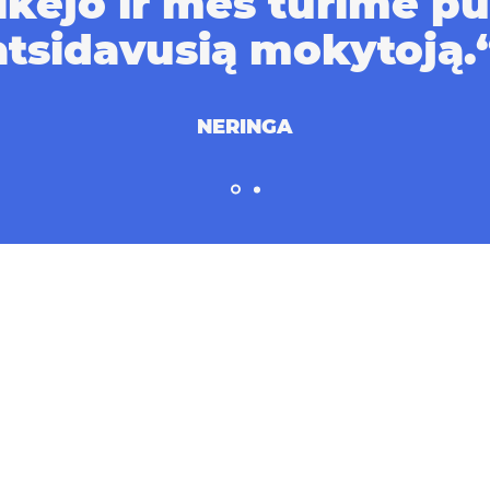
eikėjo ir mes turime pu
atsidavusią mokytoją.
NERINGA
sų paslaugos ti
tau, jeigu...