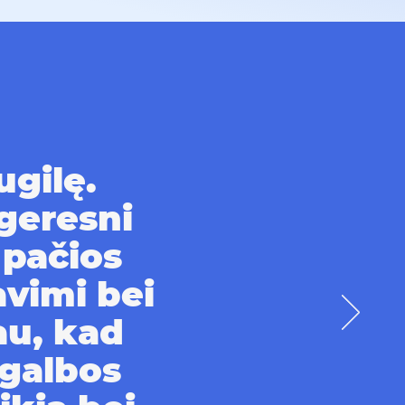
gilę.
 geresni
 pačios
avimi bei
au, kad
agalbos