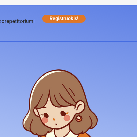
Registruokis!
korepetitoriumi