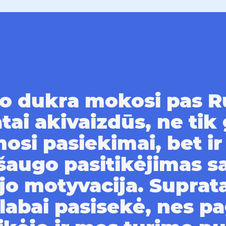
 dukra mokosi pas Ru
tai akivaizdūs, ne tik
si pasiekimai, bet ir
šaugo pasitikėjimas s
jo motyvacija. Suprat
abai pasisekė, nes p