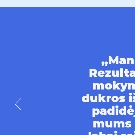
„Mano
Rezulta
mokymo
dukros i
padidė
mums l